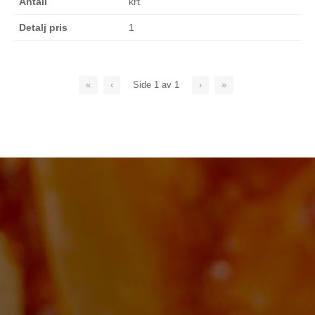
krt
1
«
‹
Side
1
av
1
›
»