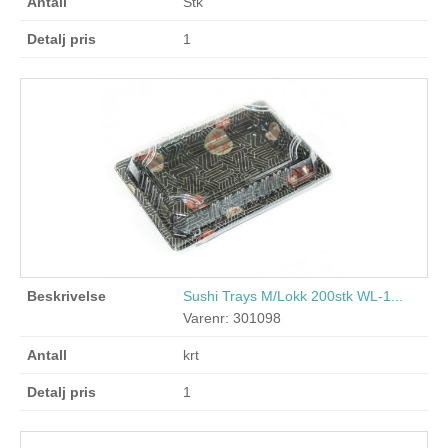
Stk
1
Sushi Trays M/Lokk 200stk WL-1...
Varenr: 301098
krt
1