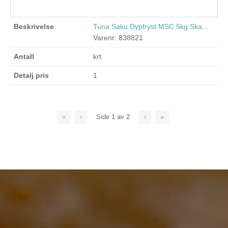
Tuna Saku Dypfryst MSC 5kg Ska...
Varenr: 838821
krt
1
«
‹
Side
1
av
2
›
»