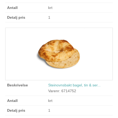
krt
1
Steinovnsbakt bagel, tin & ser...
Varenr: 6714752
krt
1