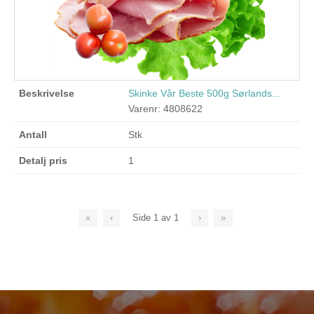
Skinke Vår Beste 500g Sørlands...
Varenr: 4808622
Stk
1
«
‹
Side
1
av
1
›
»