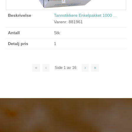
Tannstikkere Enkelpakket 1000 ...
Varenr: 881961
Stk
1
«
‹
Side
1
av
16
›
»