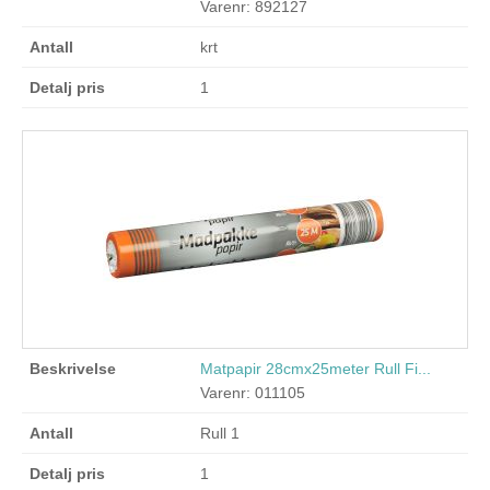
Varenr: 892127
krt
1
Matpapir 28cmx25meter Rull Fi...
Varenr: 011105
Rull 1
1