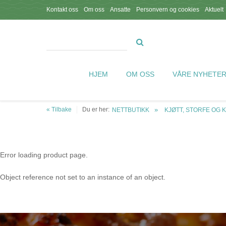
Kontakt oss
Om oss
Ansatte
Personvern og cookies
Aktuelt
HJEM
OM OSS
VÅRE NYHETE
« Tilbake
Du er her:
NETTBUTIKK
KJØTT, STORFE OG 
Error loading product page.
Object reference not set to an instance of an object.