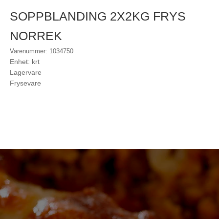
SOPPBLANDING 2X2KG FRYS
NORREK
Varenummer: 1034750
Enhet: krt
Lagervare
Frysevare