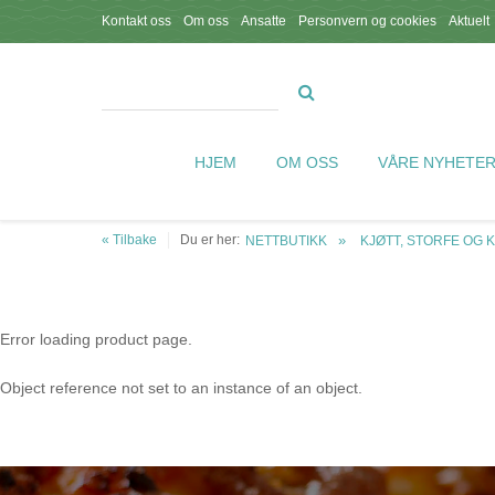
Kontakt oss
Om oss
Ansatte
Personvern og cookies
Aktuelt
HJEM
OM OSS
VÅRE NYHETE
« Tilbake
Du er her:
NETTBUTIKK
KJØTT, STORFE OG 
Error loading product page.
Object reference not set to an instance of an object.