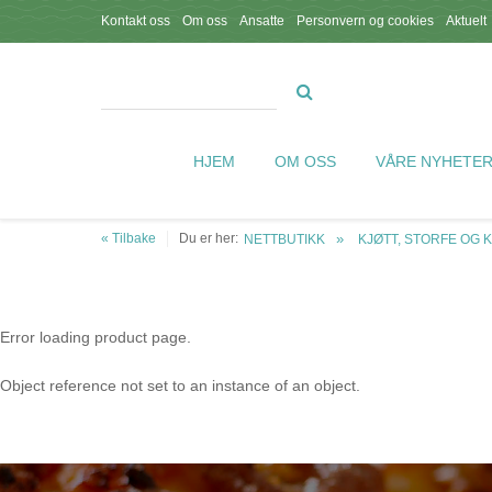
Kontakt oss
Om oss
Ansatte
Personvern og cookies
Aktuelt
HJEM
OM OSS
VÅRE NYHETE
« Tilbake
Du er her:
NETTBUTIKK
KJØTT, STORFE OG 
Error loading product page.
Object reference not set to an instance of an object.