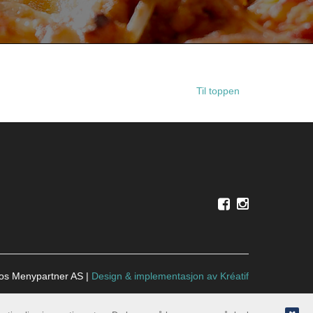
Til toppen
ros Menypartner AS |
Design
&
implementasjon av Kréatif