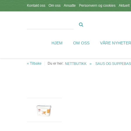
Kontakt oss
Om oss
Ansatte
Personvern og cookies
Aktuelt
HJEM
OM OSS
VÅRE NYHETE
« Tilbake
Du er her:
NETTBUTIKK
SAUS OG SUPPEBAS