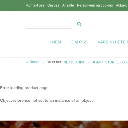
Kontakt oss
Om oss
Ansatte
Personvern og cookies
Aktuelt
HJEM
OM OSS
VÅRE NYHETE
« Tilbake
Du er her:
NETTBUTIKK
KJØTT, STORFE OG 
Error loading product page.
Object reference not set to an instance of an object.