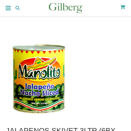
JALAPENOS SKIVET 3LTR (6BX