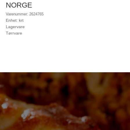
NORGE
Varenummer: 2624765
Enhet: krt
Lagervare
Tørrvare