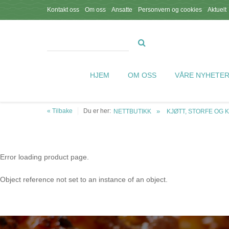
Kontakt oss
Om oss
Ansatte
Personvern og cookies
Aktuelt
HJEM
OM OSS
VÅRE NYHETE
« Tilbake
Du er her:
NETTBUTIKK
KJØTT, STORFE OG 
Error loading product page.
Object reference not set to an instance of an object.