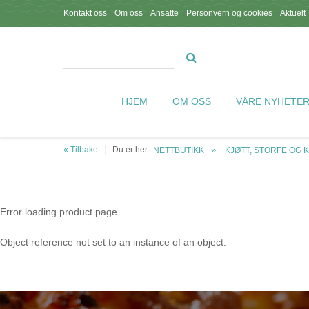
Kontakt oss
Om oss
Ansatte
Personvern og cookies
Aktuelt
HJEM
OM OSS
VÅRE NYHETE
« Tilbake
Du er her:
NETTBUTIKK
KJØTT, STORFE OG 
Error loading product page.
Object reference not set to an instance of an object.