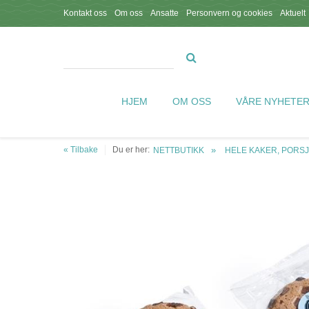
Kontakt oss
Om oss
Ansatte
Personvern og cookies
Aktuelt
HJEM
OM OSS
VÅRE NYHETE
« Tilbake
Du er her:
NETTBUTIKK
HELE KAKER, PORS