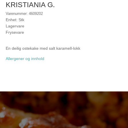
KRISTIANIA G.
Varenummer: 4609202
Enhet: Stk
Lagervare
Frysevare
En deilig ostekake med salt karamell-lokk
Allergener og innhold