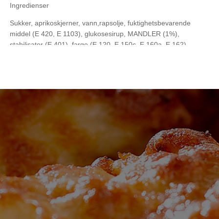
Ingredienser
Sukker, aprikoskjerner, vann,rapsolje, fuktighetsbevarende
middel (E 420, E 1103), glukosesirup, MANDLER (1%),
stabilisator (E 401), farge (E 120, E 150c, E 160a, E 162)
Allergener
Mandler
Spor av
Ingen