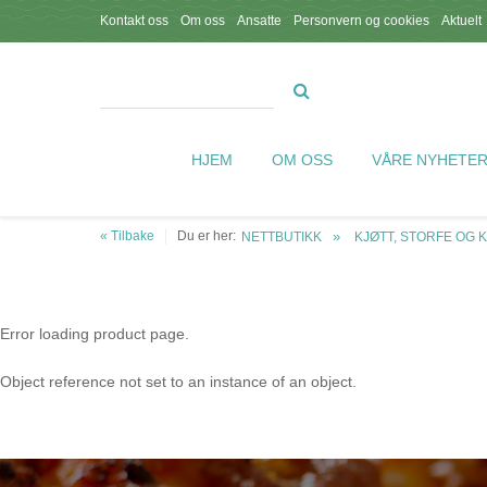
Kontakt oss
Om oss
Ansatte
Personvern og cookies
Aktuelt
HJEM
OM OSS
VÅRE NYHETE
« Tilbake
Du er her:
NETTBUTIKK
KJØTT, STORFE OG 
Error loading product page.
Object reference not set to an instance of an object.