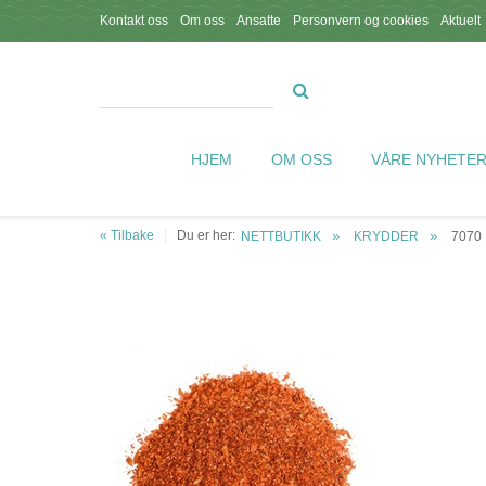
Kontakt oss
Om oss
Ansatte
Personvern og cookies
Aktuelt
HJEM
OM OSS
VÅRE NYHETE
« Tilbake
Du er her:
NETTBUTIKK
KRYDDER
7070