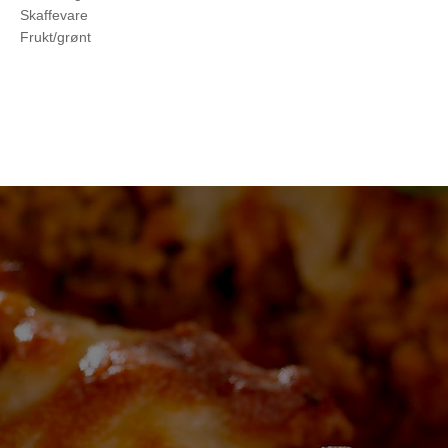
Skaffevare
Frukt/grønt