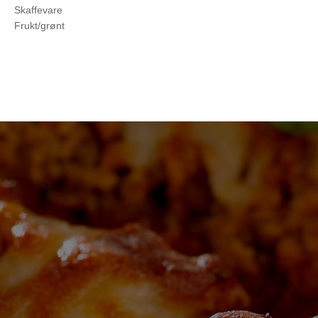
Skaffevare
Frukt/grønt