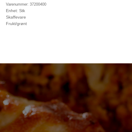
Varenummer: 37200400
Enhet: Stk
Skaffevare
Frukt/grønt