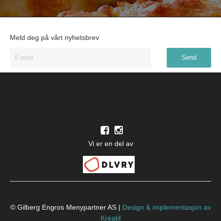
Meld deg på vårt nyhetsbrev
Vi er en del av
© Gilberg Engros Menypartner AS |
Design
&
implementasjon av
Kréatif