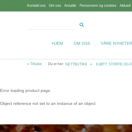
Kontakt oss
Om oss
Ansatte
Personvern og cookies
Aktuelt
HJEM
OM OSS
VÅRE NYHETE
« Tilbake
Du er her:
NETTBUTIKK
KJØTT, STORFE OG 
Error loading product page.
Object reference not set to an instance of an object.