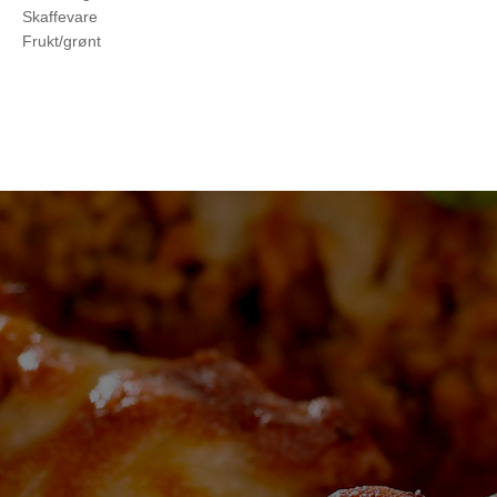
Skaffevare
Frukt/grønt