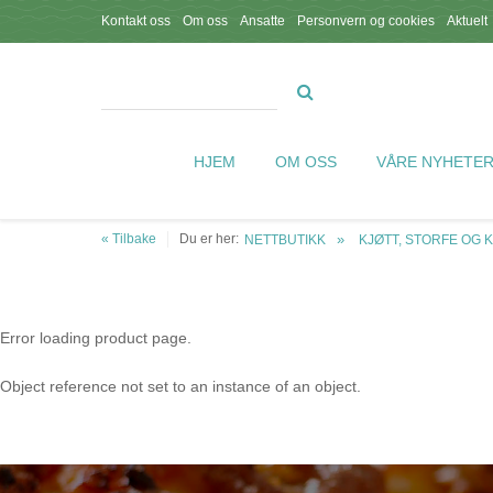
Kontakt oss
Om oss
Ansatte
Personvern og cookies
Aktuelt
HJEM
OM OSS
VÅRE NYHETE
« Tilbake
Du er her:
NETTBUTIKK
KJØTT, STORFE OG 
Error loading product page.
Object reference not set to an instance of an object.