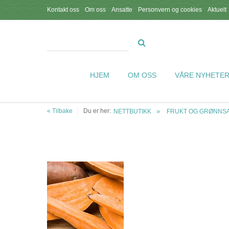
Kontakt oss
Om oss
Ansatte
Personvern og cookies
Aktuelt
HJEM
OM OSS
VÅRE NYHETE
« Tilbake
Du er her:
NETTBUTIKK
FRUKT OG GRØNNSA