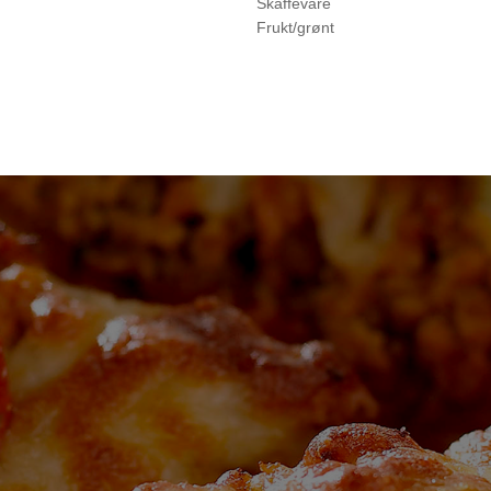
Skaffevare
Frukt/grønt