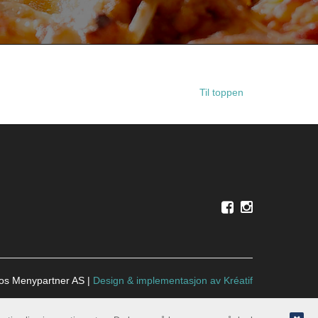
Til toppen
ros Menypartner AS |
Design
&
implementasjon av Kréatif