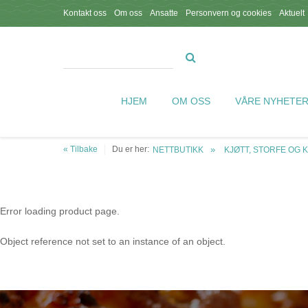
Kontakt oss
Om oss
Ansatte
Personvern og cookies
Aktuelt
HJEM
OM OSS
VÅRE NYHETE
« Tilbake
Du er her:
NETTBUTIKK
KJØTT, STORFE OG 
Error loading product page.
Object reference not set to an instance of an object.