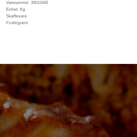
Varenummer: 39015400
Enhet: Kg
Skaffevare
Frukt/grønt