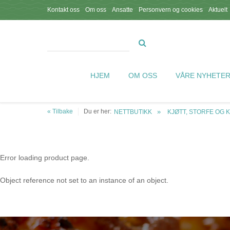
Kontakt oss
Om oss
Ansatte
Personvern og cookies
Aktuelt
HJEM
OM OSS
VÅRE NYHETE
« Tilbake
Du er her:
NETTBUTIKK
KJØTT, STORFE OG 
Error loading product page.
Object reference not set to an instance of an object.