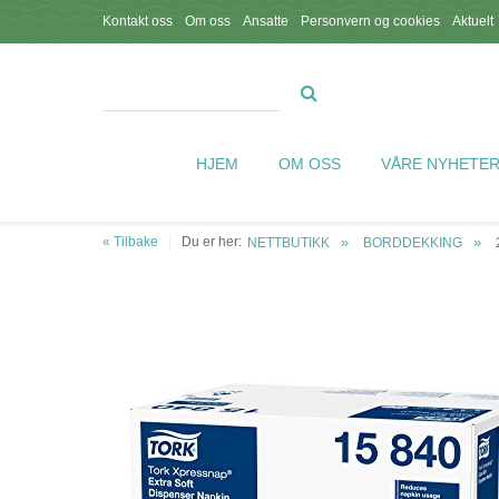
Kontakt oss
Om oss
Ansatte
Personvern og cookies
Aktuelt
HJEM
OM OSS
VÅRE NYHETE
« Tilbake
Du er her:
NETTBUTIKK
BORDDEKKING