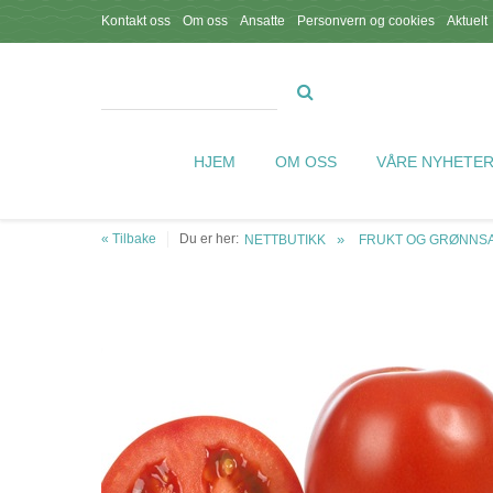
Kontakt oss
Om oss
Ansatte
Personvern og cookies
Aktuelt
HJEM
OM OSS
VÅRE NYHETE
« Tilbake
Du er her:
NETTBUTIKK
FRUKT OG GRØNNSA