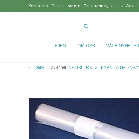
Kontakt oss
Om oss
Ansatte
Personvern og cookies
Aktuelt
HJEM
OM OSS
VÅRE NYHETE
« Tilbake
Du er her:
NETTBUTIKK
EMBALLASJE, ENGAN