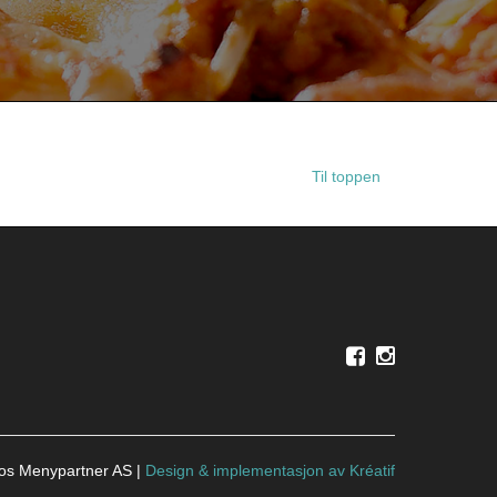
Til toppen
ros Menypartner AS |
Design
&
implementasjon av Kréatif