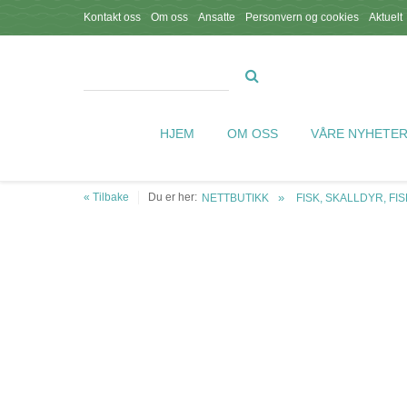
Kontakt oss
Om oss
Ansatte
Personvern og cookies
Aktuelt
HJEM
OM OSS
VÅRE NYHETE
« Tilbake
Du er her:
NETTBUTIKK
FISK, SKALLDYR, FI