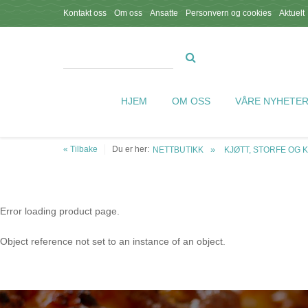
Kontakt oss
Om oss
Ansatte
Personvern og cookies
Aktuelt
HJEM
OM OSS
VÅRE NYHETE
« Tilbake
Du er her:
NETTBUTIKK
KJØTT, STORFE OG 
Error loading product page.
Object reference not set to an instance of an object.