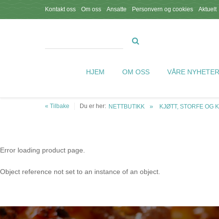
Kontakt oss
Om oss
Ansatte
Personvern og cookies
Aktuelt
HJEM
OM OSS
VÅRE NYHETE
« Tilbake
Du er her:
NETTBUTIKK
KJØTT, STORFE OG 
Error loading product page.
Object reference not set to an instance of an object.