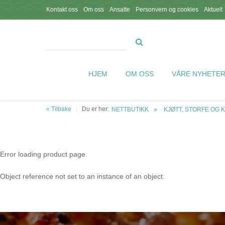
Kontakt oss
Om oss
Ansatte
Personvern og cookies
Aktuelt
HJEM
OM OSS
VÅRE NYHETE
« Tilbake
Du er her:
NETTBUTIKK
KJØTT, STORFE OG 
Error loading product page.
Object reference not set to an instance of an object.