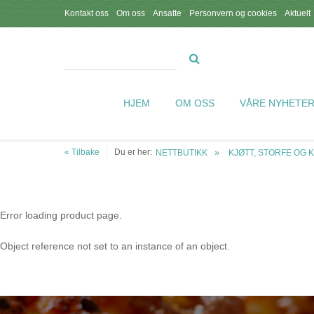
Kontakt oss
Om oss
Ansatte
Personvern og cookies
Aktuelt
HJEM
OM OSS
VÅRE NYHETE
« Tilbake
Du er her:
NETTBUTIKK
KJØTT, STORFE OG 
Error loading product page.
Object reference not set to an instance of an object.