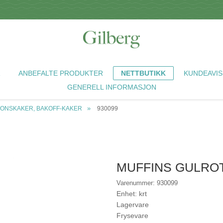
R
ANBEFALTE PRODUKTER
NETTBUTIKK
KUNDEAVIS
GENERELL INFORMASJON
JONSKAKER, BAKOFF-KAKER
930099
MUFFINS GULROT
Varenummer: 930099
Enhet: krt
Lagervare
Frysevare