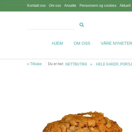
Kontakt oss
Om oss
Ansatte
Personvern og cookies
Aktuelt
HJEM
OM OSS
VÅRE NYHETE
« Tilbake
Du er her:
NETTBUTIKK
HELE KAKER, PORS