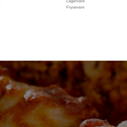
Lagervare
Frysevare