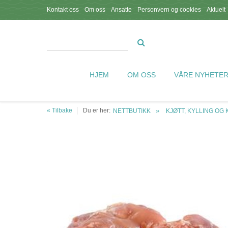
Kontakt oss
Om oss
Ansatte
Personvern og cookies
Aktuelt
HJEM
OM OSS
VÅRE NYHETE
« Tilbake
Du er her:
NETTBUTIKK
KJØTT, KYLLING OG