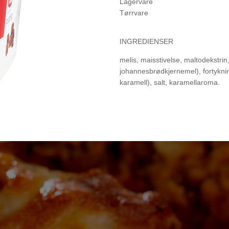
Lagervare
Tørrvare
INGREDIENSER
melis, maisstivelse, maltodekstri
johannesbrødkjernemel), fortyknin
karamell), salt, karamellaroma.