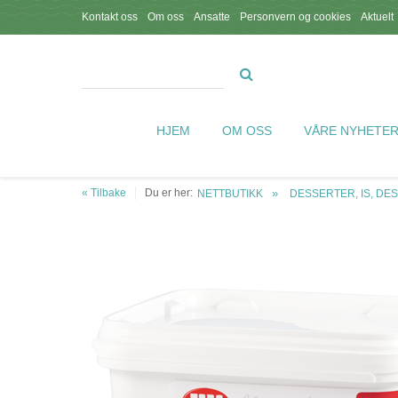
Kontakt oss
Om oss
Ansatte
Personvern og cookies
Aktuelt
HJEM
OM OSS
VÅRE NYHETE
« Tilbake
Du er her:
NETTBUTIKK
DESSERTER, IS, D