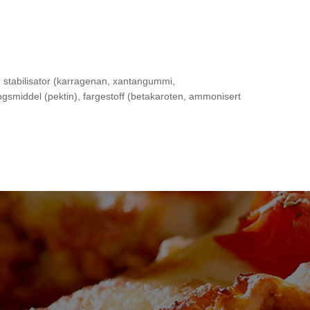
n, stabilisator (karragenan, xantangummi,
gsmiddel (pektin), fargestoff (betakaroten, ammonisert