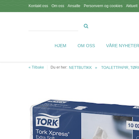
Kontakt oss
Om oss
Ansatte
Personvern og cookies
Aktuelt
HJEM
OM OSS
VÅRE NYHETE
« Tilbake
Du er her:
NETTBUTIKK
TOALETTPAPIR, TØR