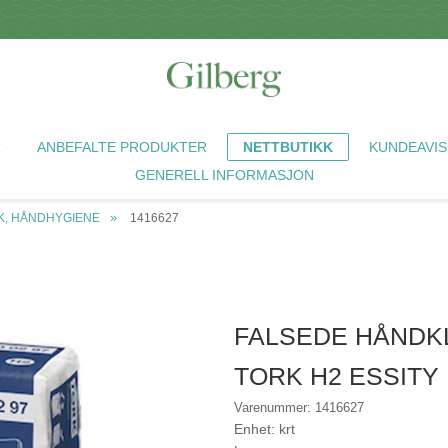
R
ANBEFALTE PRODUKTER
NETTBUTIKK
KUNDEAVIS
GENERELL INFORMASJON
K, HÅNDHYGIENE
1416627
FALSEDE HÅNDKL
TORK H2 ESSIT
Varenummer: 1416627
Enhet: krt