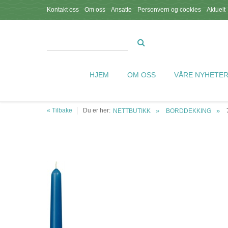
Kontakt oss
Om oss
Ansatte
Personvern og cookies
Aktuelt
HJEM
OM OSS
VÅRE NYHETE
« Tilbake
Du er her:
NETTBUTIKK
BORDDEKKING