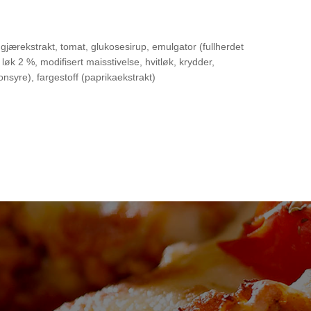
, gjærekstrakt, tomat, glukosesirup, emulgator (fullherdet
 løk 2 %, modifisert maisstivelse, hvitløk, krydder,
ronsyre), fargestoff (paprikaekstrakt)