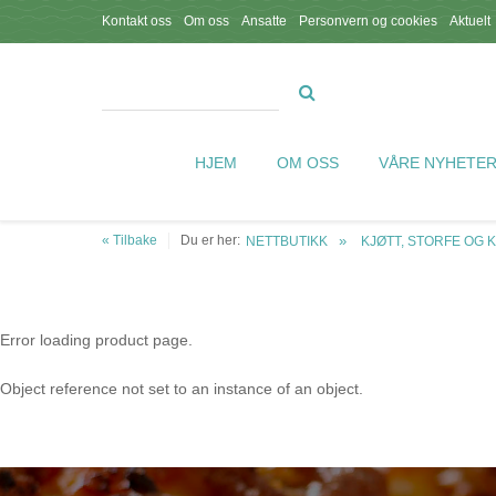
Kontakt oss
Om oss
Ansatte
Personvern og cookies
Aktuelt
HJEM
OM OSS
VÅRE NYHETE
« Tilbake
Du er her:
NETTBUTIKK
KJØTT, STORFE OG 
Error loading product page.
Object reference not set to an instance of an object.