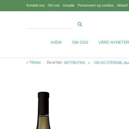
Kontakt oss
Om oss
Ansatte
Personvern og cookies
Aktuelt
HJEM
OM OSS
VÅRE NYHETE
« Tilbake
Du er her:
NETTBUTIKK
VIN OG STERKØL (kun 