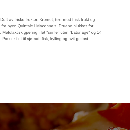
uft av friske frukter. Kremet, tørr med frisk frukt og
 fra byen Quintaie i Maconnais. Druene plukkes for
 Malolaktisk gjæring i fat "surlie" uten "batonage" og 14
Passer fint til sjømat, fisk, kylling og hvit geitost.