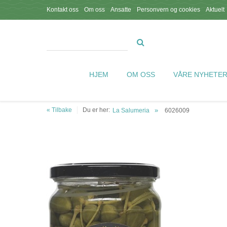
Kontakt oss
Om oss
Ansatte
Personvern og cookies
Aktuelt
HJEM
OM OSS
VÅRE NYHETE
« Tilbake
Du er her:
La Salumeria
6026009