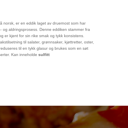
på norsk, er en eddik laget av druemost som har
- og aldringsprosess. Denne eddiken stammer fra
g er kjent for sin rike smak og tykk konsistens.
ilsetning til salater, grønnsaker, kjøttretter, oster,
reduseres til en tykk glasur og brukes som en søt
sserter. Kan inneholde
sulfitt