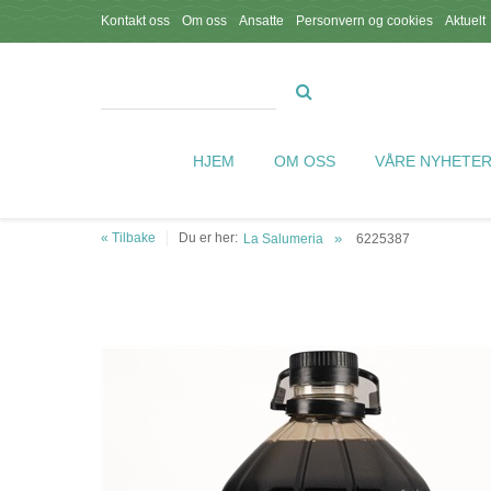
Kontakt oss
Om oss
Ansatte
Personvern og cookies
Aktuelt
HJEM
OM OSS
VÅRE NYHETE
« Tilbake
Du er her:
La Salumeria
6225387