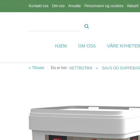
Kontakt oss
Om oss
Ansatte
Personvern og cookies
Aktuelt
HJEM
OM OSS
VÅRE NYHETE
« Tilbake
Du er her:
NETTBUTIKK
SAUS OG SUPPEBAS