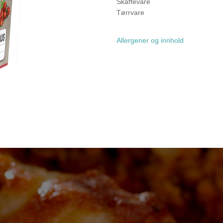
Skaffevare
Tørrvare
Allergener og innhold