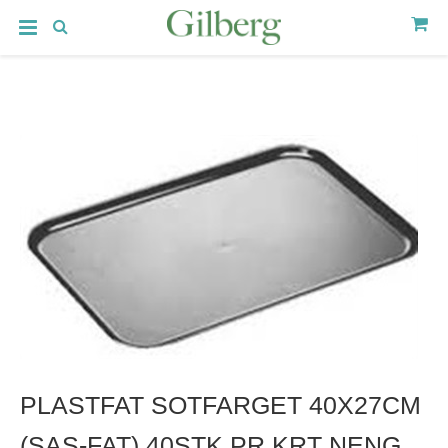
PLASTFAT SOTFARGET 40X27CM
(SAS-FAT) 40STK PR.KRT NENG.